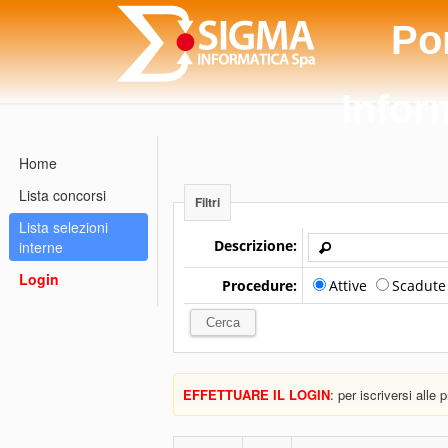
Po
Infor
Home
Lista concorsi
Filtri
Lista selezioni
Descrizione:
interne
Login
Procedure:
Attive
Scadut
EFFETTUARE IL LOGIN
: per iscriversi alle