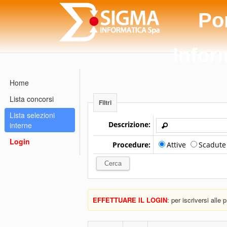
Po
Infor
Home
Lista concorsi
Filtri
Lista selezioni
Descrizione:
interne
Login
Procedure:
Attive
Scadut
EFFETTUARE IL LOGIN
: per iscriversi alle