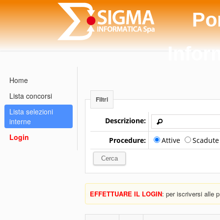
Po
Infor
Home
Lista concorsi
Filtri
Lista selezioni
Descrizione:
interne
Login
Procedure:
Attive
Scadut
EFFETTUARE IL LOGIN
: per iscriversi alle