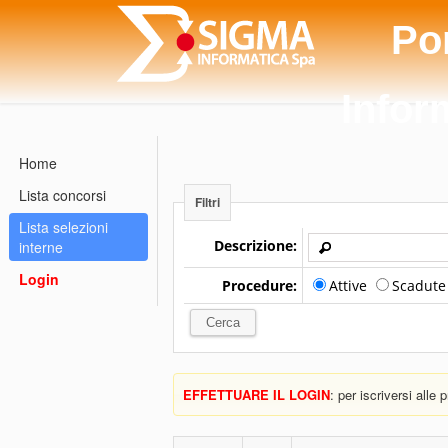
Po
Infor
Home
Lista concorsi
Filtri
Lista selezioni
Descrizione:
interne
Login
Procedure:
Attive
Scadut
EFFETTUARE IL LOGIN
: per iscriversi alle