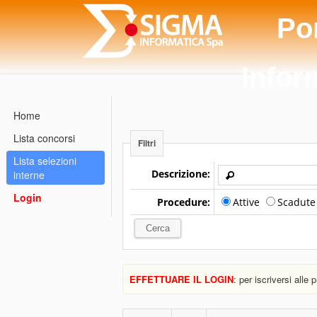
Po
Infor
Home
Lista concorsi
Filtri
Lista selezioni
Descrizione:
interne
Login
Procedure:
Attive
Scadut
EFFETTUARE IL LOGIN
: per iscriversi alle