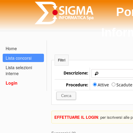
Po
Infor
Home
Lista concorsi
Filtri
Lista selezioni
Descrizione:
interne
Login
Procedure:
Attive
Scadut
EFFETTUARE IL LOGIN
: per iscriversi alle
Successivi 20