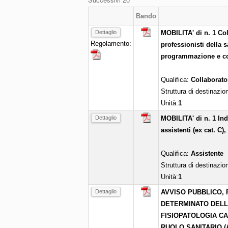
Bando
Dettaglio
MOBILITA' di n. 1 Co
Regolamento:
professionisti della s
programmazione e con
Qualifica:
Collaborato
Struttura di destinazio
Unità:
1
Dettaglio
MOBILITA' di n. 1 Ind
assistenti (ex cat. C),
Qualifica:
Assistente
Struttura di destinazio
Unità:
1
Dettaglio
AVVISO PUBBLICO, 
DETERMINATO DELLA 
FISIOPATOLOGIA C
RUOLO SANITARIO (