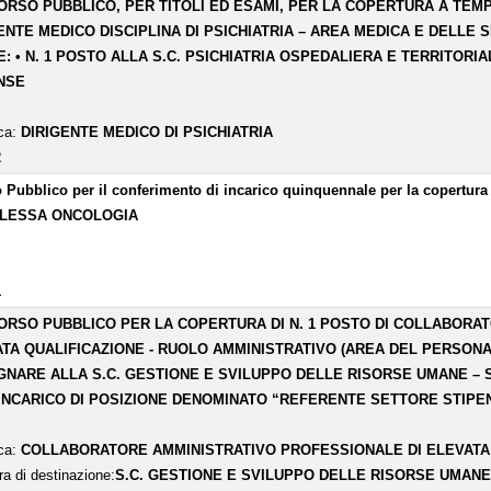
RSO PUBBLICO, PER TITOLI ED ESAMI, PER LA COPERTURA A TEMPO
ENTE MEDICO DISCIPLINA DI PSICHIATRIA – AREA MEDICA E DELLE
: • N. 1 POSTO ALLA S.C. PSICHIATRIA OSPEDALIERA E TERRITORIAL
NSE
ica:
DIRIGENTE MEDICO DI PSICHIATRIA
2
 Pubblico per il conferimento di incarico quinquennale per la copert
LESSA ONCOLOGIA
1
RSO PUBBLICO PER LA COPERTURA DI N. 1 POSTO DI COLLABORA
TA QUALIFICAZIONE - RUOLO AMMINISTRATIVO (AREA DEL PERSONAL
NARE ALLA S.C. GESTIONE E SVILUPPO DELLE RISORSE UMANE 
INCARICO DI POSIZIONE DENOMINATO “REFERENTE SETTORE STIPE
ica:
COLLABORATORE AMMINISTRATIVO PROFESSIONALE DI ELEVATA 
ra di destinazione:
S.C. GESTIONE E SVILUPPO DELLE RISORSE UMAN