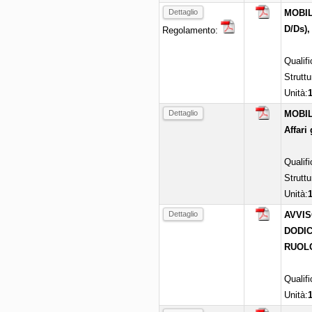
Dettaglio
MOBILI
D/Ds),
Regolamento:
Qualif
Struttu
Unità:
Dettaglio
MOBILI
Affari 
Qualif
Struttu
Unità:
Dettaglio
AVVIS
DODIC
RUOLO
Qualif
Unità: