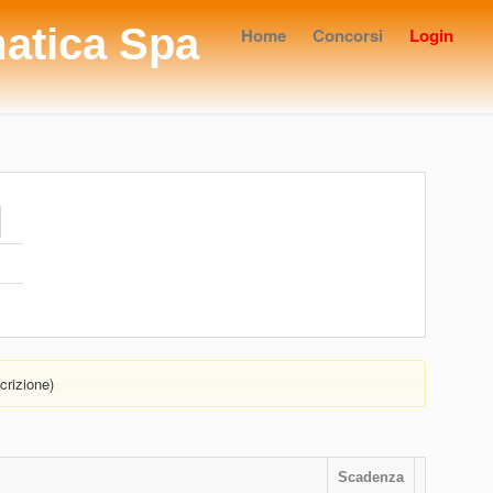
matica Spa
Home
Concorsi
Login
crizione)
Scadenza