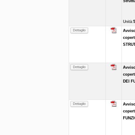
Strutt
Unità:
Dettaglio
Avviso
coper
STRUT
Dettaglio
Avviso
coper
DEI F
Dettaglio
Avviso
coper
FUNZI