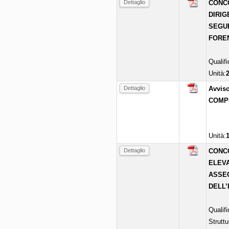
Dettaglio
CONCO
DIRIG
SEGUE
FORE
Qualif
Unità:
Dettaglio
Avviso
COMP
Unità:
Dettaglio
CONCO
ELEVA
ASSEG
DELL’
Qualif
Struttu