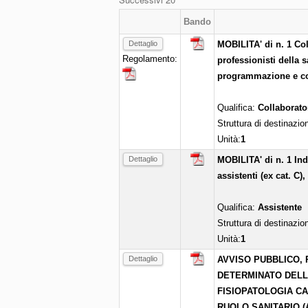
Bando
Dettaglio
MOBILITA' di n. 1 Co
Regolamento:
professionisti della s
programmazione e con
Qualifica:
Collaborato
Struttura di destinazio
Unità:
1
Dettaglio
MOBILITA' di n. 1 Ind
assistenti (ex cat. C),
Qualifica:
Assistente
Struttura di destinazio
Unità:
1
Dettaglio
AVVISO PUBBLICO, 
DETERMINATO DELLA 
FISIOPATOLOGIA C
RUOLO SANITARIO (