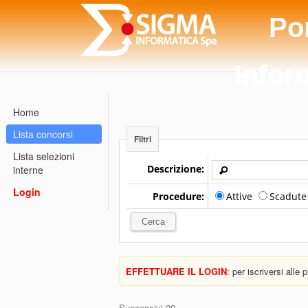
Po
Infor
Home
Lista concorsi
Filtri
Lista selezioni
Descrizione:
interne
Login
Procedure:
Attive
Scadut
EFFETTUARE IL LOGIN
: per iscriversi alle
Successivi 20