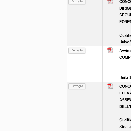
Dettaglio
CONCO
DIRIG
SEGUE
FORE
Qualif
Unità:
Dettaglio
Avviso
COMP
Unità:
Dettaglio
CONCO
ELEVA
ASSEG
DELL’
Qualif
Struttu