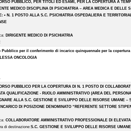
RSO PUBBLICO, PER TITOLI ED ESAMI, PER LA COPERTURA A TEMPO
ENTE MEDICO DISCIPLINA DI PSICHIATRIA – AREA MEDICA E DELLE
: • N. 1 POSTO ALLA S.C. PSICHIATRIA OSPEDALIERA E TERRITORIAL
NSE
ica:
DIRIGENTE MEDICO DI PSICHIATRIA
2
 Pubblico per il conferimento di incarico quinquennale per la copert
LESSA ONCOLOGIA
1
RSO PUBBLICO PER LA COPERTURA DI N. 1 POSTO DI COLLABORA
TA QUALIFICAZIONE - RUOLO AMMINISTRATIVO (AREA DEL PERSONAL
NARE ALLA S.C. GESTIONE E SVILUPPO DELLE RISORSE UMANE 
INCARICO DI POSIZIONE DENOMINATO “REFERENTE SETTORE STIPE
ica:
COLLABORATORE AMMINISTRATIVO PROFESSIONALE DI ELEVATA 
ra di destinazione:
S.C. GESTIONE E SVILUPPO DELLE RISORSE UMAN