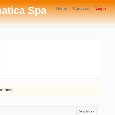
matica Spa
Home
Concorsi
Login
crizione)
Scadenza