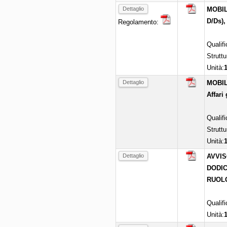
Dettaglio
MOBILI
D/Ds),
Regolamento:
Qualif
Struttu
Unità:
Dettaglio
MOBILI
Affari 
Qualif
Struttu
Unità:
Dettaglio
AVVIS
DODIC
RUOLO
Qualif
Unità: