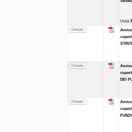
Strutt
Unità:
Dettaglio
Avviso
coper
STRUT
Dettaglio
Avviso
coper
DEI F
Dettaglio
Avviso
coper
FUNZI