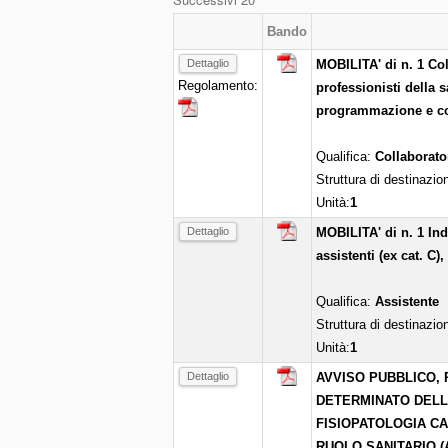
Bando
Dettaglio
MOBILITA' di n. 1 Co
Regolamento:
professionisti della s
programmazione e con
Qualifica:
Collaborato
Struttura di destinazio
Unità:
1
Dettaglio
MOBILITA' di n. 1 Ind
assistenti (ex cat. C),
Qualifica:
Assistente
Struttura di destinazio
Unità:
1
Dettaglio
AVVISO PUBBLICO, 
DETERMINATO DELLA 
FISIOPATOLOGIA C
RUOLO SANITARIO (