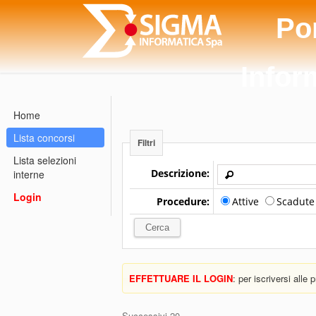
Po
Infor
Home
Lista concorsi
Filtri
Lista selezioni
Descrizione:
interne
Login
Procedure:
Attive
Scadut
EFFETTUARE IL LOGIN
: per iscriversi alle
Successivi 20