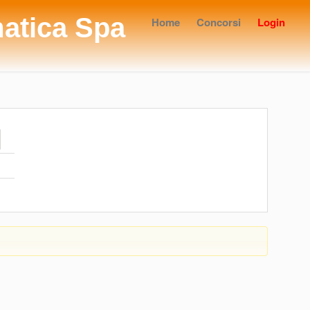
matica Spa
Home
Concorsi
Login