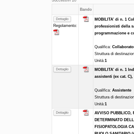
Bando
Dettaglio
MOBILITA' di n. 1 Co
Regolamento:
professionisti della s
programmazione e con
Qualifica:
Collaborato
Struttura di destinazio
Unità:
1
Dettaglio
MOBILITA' di n. 1 Ind
assistenti (ex cat. C),
Qualifica:
Assistente
Struttura di destinazio
Unità:
1
Dettaglio
AVVISO PUBBLICO, 
DETERMINATO DELLA 
FISIOPATOLOGIA C
RUOLO SANITARIO (