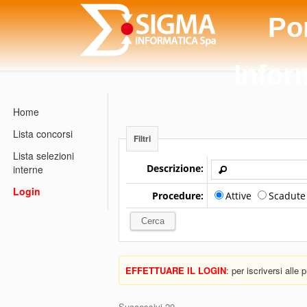
Po
Infor
Home
Lista concorsi
Filtri
Lista selezioni
Descrizione:
interne
Login
Procedure:
Attive
Scadut
EFFETTUARE IL LOGIN
: per iscriversi alle
Successivi 20