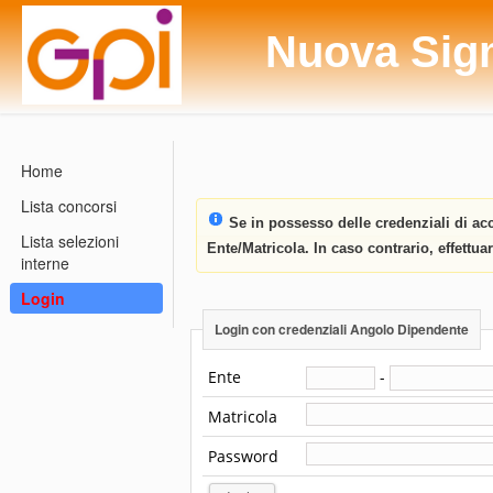
Nuova Sig
Home
Lista concorsi
Se in possesso delle credenziali di acc
Lista selezioni
Ente/Matricola. In caso contrario, effettu
interne
Login
Login con credenziali Angolo Dipendente
Ente
-
Matricola
Password