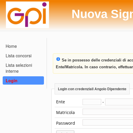
Nuova Sig
Home
Lista concorsi
Se in possesso delle credenziali di acc
Lista selezioni
Ente/Matricola. In caso contrario, effettu
interne
Login
Login con credenziali Angolo Dipendente
Ente
-
Matricola
Password