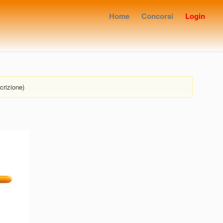
Home
Concorsi
Login
crizione)