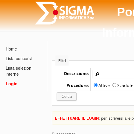
Po
Infor
Home
Lista concorsi
Filtri
Lista selezioni
Descrizione:
interne
Login
Procedure:
Attive
Scadut
EFFETTUARE IL LOGIN
: per iscriversi alle
Successivi 20