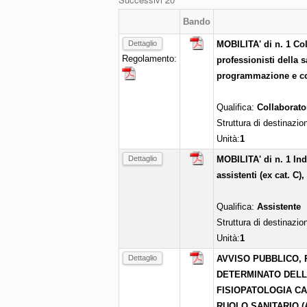
Bando
Dettaglio
MOBILITA' di n. 1 Co
Regolamento:
professionisti della s
programmazione e con
Qualifica:
Collaborato
Struttura di destinazio
Unità:
1
Dettaglio
MOBILITA' di n. 1 Ind
assistenti (ex cat. C),
Qualifica:
Assistente
Struttura di destinazio
Unità:
1
Dettaglio
AVVISO PUBBLICO, 
DETERMINATO DELLA 
FISIOPATOLOGIA C
RUOLO SANITARIO (