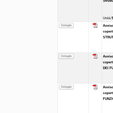
Strutt
Unità:
Dettaglio
Avviso
coper
STRUT
Dettaglio
Avviso
coper
DEI F
Dettaglio
Avviso
coper
FUNZI