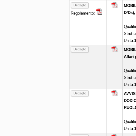
Dettaglio
MOBILI
D/Ds),
Regolamento:
Qualif
Struttu
Unità:
Dettaglio
MOBILI
Affari 
Qualif
Struttu
Unità:
Dettaglio
AVVIS
DODIC
RUOLO
Qualif
Unità: