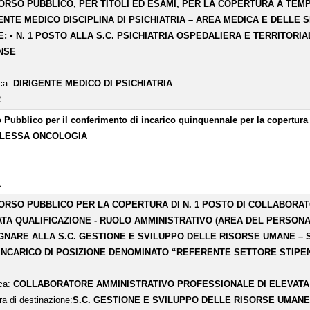
RSO PUBBLICO, PER TITOLI ED ESAMI, PER LA COPERTURA A TEMPO
ENTE MEDICO DISCIPLINA DI PSICHIATRIA – AREA MEDICA E DELLE
: • N. 1 POSTO ALLA S.C. PSICHIATRIA OSPEDALIERA E TERRITORIAL
NSE
ica:
DIRIGENTE MEDICO DI PSICHIATRIA
2
 Pubblico per il conferimento di incarico quinquennale per la copert
LESSA ONCOLOGIA
1
RSO PUBBLICO PER LA COPERTURA DI N. 1 POSTO DI COLLABORA
TA QUALIFICAZIONE - RUOLO AMMINISTRATIVO (AREA DEL PERSONAL
NARE ALLA S.C. GESTIONE E SVILUPPO DELLE RISORSE UMANE 
INCARICO DI POSIZIONE DENOMINATO “REFERENTE SETTORE STIPE
ica:
COLLABORATORE AMMINISTRATIVO PROFESSIONALE DI ELEVATA 
ra di destinazione:
S.C. GESTIONE E SVILUPPO DELLE RISORSE UMAN