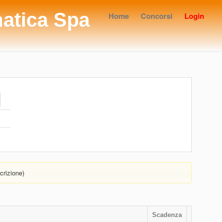
matica Spa
Home
Concorsi
Login
crizione)
Scadenza