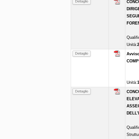
Dettaglio
CONCO
DIRIG
SEGUE
FORE
Qualif
Unità:
Dettaglio
Avviso
COMP
Unità:
Dettaglio
CONCO
ELEVA
ASSEG
DELL’
Qualif
Struttu