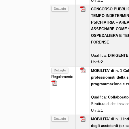
Unità:
1
Dettaglio
CONCORSO PUBBLICO
TEMPO INDETERMINAT
PSICHIATRIA – ARE
ASSEGNARE COME SE
OSPEDALIERA E TERR
FORENSE
Qualifica:
DIRIGENTE
Unità:
2
Dettaglio
MOBILITA' di n. 1 Co
Regolamento:
professionisti della s
programmazione e con
Qualifica:
Collaborato
Struttura di destinazio
Unità:
1
Dettaglio
MOBILITA' di n. 1 In
degli assistenti (ex ca