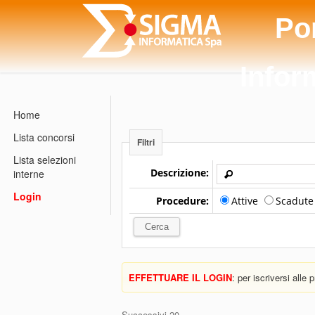
Po
Infor
Home
Lista concorsi
Filtri
Lista selezioni
Descrizione:
interne
Login
Procedure:
Attive
Scadut
EFFETTUARE IL LOGIN
: per iscriversi alle
Successivi 20