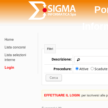
Po
Infor
Home
Lista concorsi
Filtri
Lista selezioni
Descrizione:
interne
Login
Procedure:
Attive
Scadut
EFFETTUARE IL LOGIN
: per iscriversi alle
Successivi 20