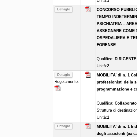
Unità:
1
Dettaglio
CONCORSO PUBBLICO
TEMPO INDETERMINAT
PSICHIATRIA – ARE
ASSEGNARE COME SE
OSPEDALIERA E TERR
FORENSE
Qualifica:
DIRIGENTE
Unità:
2
Dettaglio
MOBILITA' di n. 1 Co
Regolamento:
professionisti della s
programmazione e con
Qualifica:
Collaborato
Struttura di destinazio
Unità:
1
Dettaglio
MOBILITA' di n. 1 In
degli assistenti (ex ca